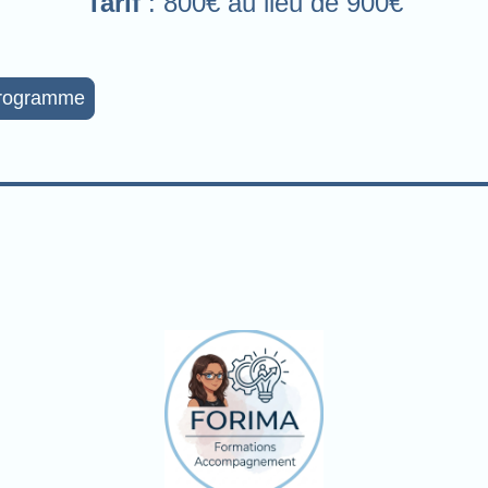
Tarif
: 800€ au lieu de 900€
programme