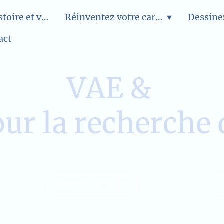
Forima : Histoire et valeurs
Réinventez votre carrière
Dessinez
act
VAE &
our la recherche
Dessinez votre futur
D