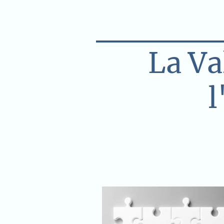
La Va
l