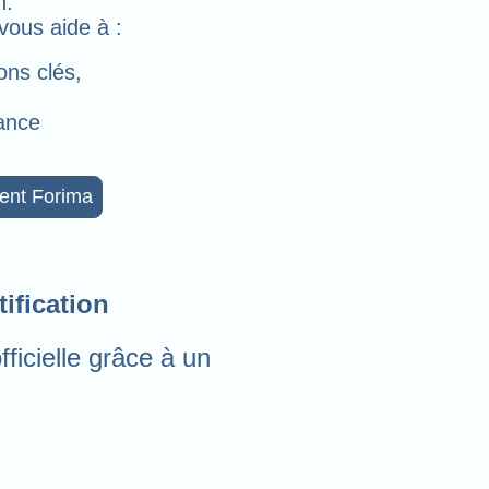
n.
ous aide à :
ons clés,
ance
ent Forima
ification
ficielle grâce à un